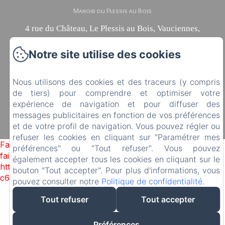
Manoir du Plessis au Bois
4 rue du Château, Le Plessis au Bois, Vauciennes,
60117, France
Notre site utilise des cookies
diane.delonguemar@orange.fr
+33 (0) 3 44 88 46 98
+33 (0) 6 08 50 38 09
Nous utilisons des cookies et des traceurs (y compris
de tiers) pour comprendre et optimiser votre
expérience de navigation et pour diffuser des
messages publicitaires en fonction de vos préférences
Créé par Amenitiz
et de votre profil de navigation. Vous pouvez régler ou
Conditions Générales de Vente
refuser les cookies en cliquant sur "Paramétrer mes
Failed to load BookingEngine/index: Loading chunk 1322
préférences" ou "Tout refuser". Vous pouvez
failed. (missing:
également accepter tous les cookies en cliquant sur le
https://d1cmur5l0xva3h.cloudfront.net/packs/1322-
bouton "Tout accepter". Pour plus d'informations, vous
c6e932f9d3d27b65-1bf7c4dc6a241241.js)
pouvez consulter notre
Politique de confidentialité
.
Tout refuser
Tout accepter
Préférences