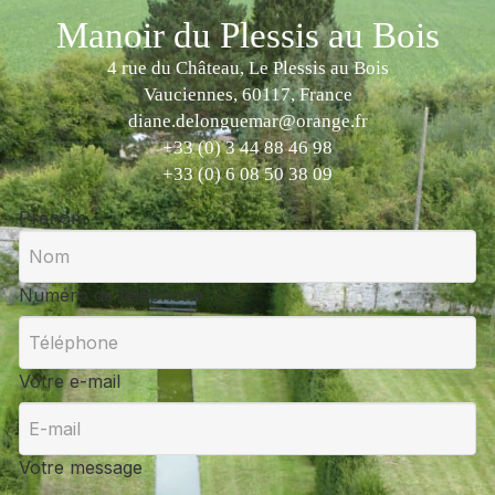
Manoir du Plessis au Bois
4 rue du Château, Le Plessis au Bois
Vauciennes, 60117, France
diane.delonguemar@orange.fr
+33 (0) 3 44 88 46 98
+33 (0) 6 08 50 38 09
Prénom
Numéro de téléphone
Votre e-mail
Votre message