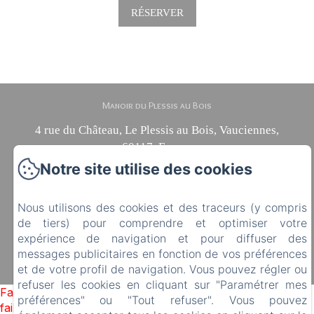
RÉSERVER
Manoir du Plessis au Bois
4 rue du Château, Le Plessis au Bois, Vauciennes,
60117, France
diane.delonguemar@orange.fr
Notre site utilise des cookies
+33 (0) 3 44 88 46 98
+33 (0) 6 08 50 38 09
Nous utilisons des cookies et des traceurs (y compris
de tiers) pour comprendre et optimiser votre
expérience de navigation et pour diffuser des
messages publicitaires en fonction de vos préférences
Créé par Amenitiz
et de votre profil de navigation. Vous pouvez régler ou
Conditions Générales de Vente
refuser les cookies en cliquant sur "Paramétrer mes
Failed to load BookingEngine/index: Loading chunk 93
préférences" ou "Tout refuser". Vous pouvez
failed. (missing: